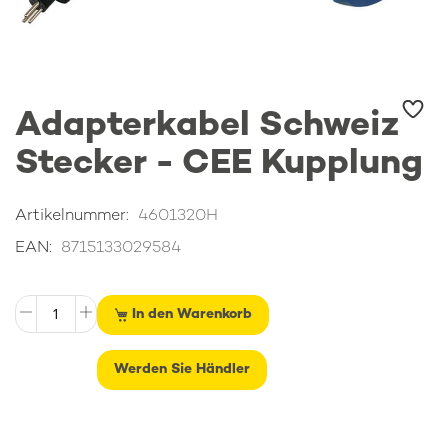
Zum
Adapterkabel Schweiz
Anfang
der
Stecker - CEE Kupplung
Bildgalerie
springen
Artikelnummer
4601320H
EAN
8715133029584
In den Warenkorb
Werden Sie Händler