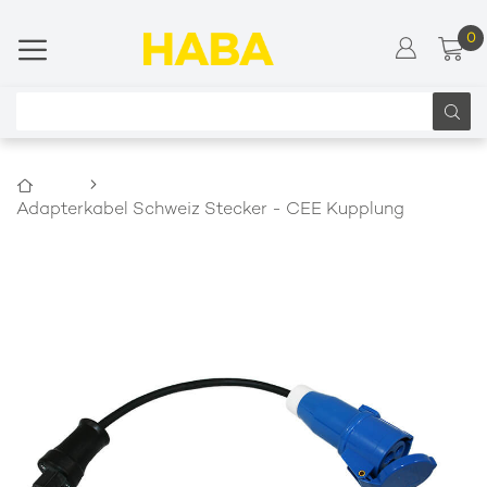
0
Me
Zum
Inhalt
springen
Suchen
Startseite
Adapterkabel Schweiz Stecker - CEE Kupplung
Zum
Ende
der
Bildgalerie
springen